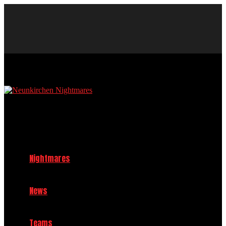
Neunkirchen Nightmares Baseball und Softball Club im TV 1908
Neunkirchen e.V.
Nightmares
News
Teams