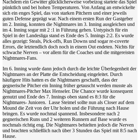
Nachdem ein Gewitter glücklicherweise vorbeizog startete das Spiel
pünktlich und bei hohen Temperaturen. Von Anfang an entwickelte
sich ein enges Spiel, das von starken Pitchern und einer jeweils
guten Defense geprägt war. Nach einem ersten Run der Gastgeber
im 2. Inning, konnten die Nightmares im 3. Inning ausgleichen und
im 4. Inning sogar mit 2 :1 in Führung gehen. Untypisch für ein
Spiel in der Landesliga stand es Ende des 5. Innings 2:2. Es wurde
alles gezeigt: Steals, Pick-offs, Run Downs und sogar re-coverte
Errors, die letztendlich doch noch in einem Out endeten. Nichts für
schwache Nerven – vor allem für die Coaches und die mitgereisten
Nightmares-Fans.
Im 6. Inning wurde dann jedoch durch die leichte Überlegenheit der
Nightmares an der Platte die Entscheidung eingeleitet. Durch
häufigere Hits hatten es die Nightmares geschafft, dass der
gegnerische Pitcher ein Inning früher getauscht werden musste als
Nightmares-Pitcher Max Henseler. Die Chance wurde konsequent
genutzt und Ende des 7. Innings oben stand es 8:3 für die
Nightmares- Junioren. Lasse Steimel sollte nun als Closer auf dem
Mound die Zeit von der Uhr holen und die Führung nach Hause
bringen. Es wurde nochmal spannend. Insbesondere nach 2
gegnerischen Runs und 2 weiteren Runnern auf Base wurde es
nochmals richtig eng. Die Nightmares behielten jedoch die Nerven
und brachten schließlich nach über 3 Stunden das Spiel mit 8:5 nach
Hause.