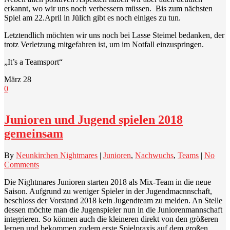
erkannt, wo wir uns noch verbessern müssen. Bis zum nächsten
Spiel am 22.April in Jülich gibt es noch einiges zu tun.
Letztendlich möchten wir uns noch bei Lasse Steimel bedanken, der
trotz Verletzung mitgefahren ist, um im Notfall einzuspringen.
„It’s a Teamsport“
März
28
0
Junioren und Jugend spielen 2018
gemeinsam
By
Neunkirchen Nightmares
|
Junioren
,
Nachwuchs
,
Teams
|
No
Comments
Die Nightmares Junioren starten 2018 als Mix-Team in die neue
Saison. Aufgrund zu weniger Spieler in der Jugendmacnnschaft,
beschloss der Vorstand 2018 kein Jugendteam zu melden. An Stelle
dessen möchte man die Jugenspieler nun in die Juniorenmannschaft
integrieren. So können auch die kleineren direkt von den größeren
lernen und bekommen zudem erste Spielpraxis auf dem großen