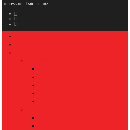
Impressum
|
Datenschutz
Nightmares
News
Teams
Damen 1
Team – 1. Bundesliga
Tabelle
Spielplan
Statistik
Livestream
Damen 2
Team – Verbandsliga
Spielplan + Tabelle