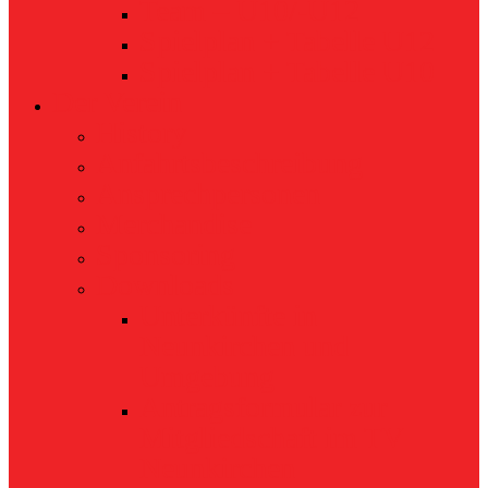
Team – U10/-U12
Spielplan + Tabelle U12
Spielplan + Tabelle U10
Der Verein
History
Anfahrtsbeschreibung
Ansprechpersonen
Merchandise
Sponsoring
Downloads
Unterkünfte in
Neunkirchen und
Umgebung
Antragsformular zur
Mitgliedschaft im TV
Neunkirchen