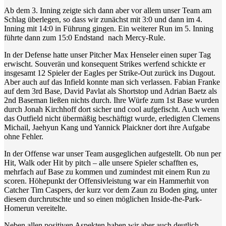
Ab dem 3. Inning zeigte sich dann aber vor allem unser Team am
Schlag überlegen, so dass wir zunächst mit 3:0 und dann im 4.
Inning mit 14:0 in Führung gingen. Ein weiterer Run im 5. Inning
führte dann zum 15:0 Endstand nach Mercy-Rule.
In der Defense hatte unser Pitcher Max Henseler einen super Tag
erwischt. Souverän und konsequent Strikes werfend schickte er
insgesamt 12 Spieler der Eagles per Strike-Out zurück ins Dugout.
Aber auch auf das Infield konnte man sich verlassen. Fabian Franke
auf dem 3rd Base, David Pavlat als Shortstop und Adrian Baetz als
2nd Baseman ließen nichts durch. Ihre Würfe zum 1st Base wurden
durch Jonah Kirchhoff dort sicher und cool aufgefischt. Auch wenn
das Outfield nicht übermäßig beschäftigt wurde, erledigten Clemens
Michail, Jaehyun Kang und Yannick Plaickner dort ihre Aufgabe
ohne Fehler.
In der Offense war unser Team ausgeglichen aufgestellt. Ob nun per
Hit, Walk oder Hit by pitch – alle unsere Spieler schafften es,
mehrfach auf Base zu kommen und zumindest mit einem Run zu
scoren. Höhepunkt der Offensivleistung war ein Hammerhit von
Catcher Tim Caspers, der kurz vor dem Zaun zu Boden ging, unter
diesem durchrutschte und so einen möglichen Inside-the-Park-
Homerun vereitelte.
Neben allen positiven Aspekten haben wir aber auch deutlich