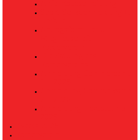
Anfahrtsbeschreibung
Sport-Schadenmeldung für
Unfälle
Antragsformular zur
Mitgliedschaft
Förderverein
Die Satzung des
Fördervereins
Anmeldung Sommercamp
1 – 2026
Anmeldung Sommercamp
2 – 2026
Anmeldung Herbstcamp –
2026
Events 2026
Förderverein