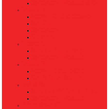
Spielplan + Tabelle U19
Herren 1
Team – 2. Bundesliga
Tabelle
Spielplan
Statistik
Herren 2
Team – Bezirksliga
Spielplan + Tabelle
Herren 3
Team – Bezirksliga
Spielplan + Tabelle
BB-U15
Team – U15 Landesliga
Spielplan + Tabelle
BB-U10/-U12