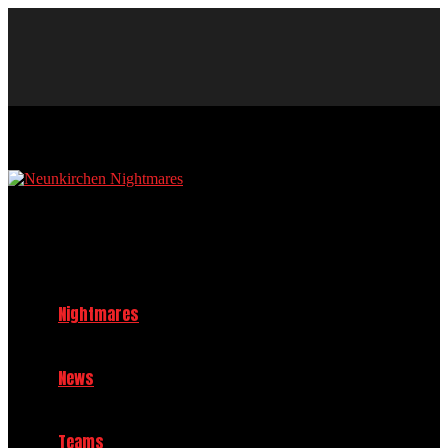
Neunkirchen Nightmares Baseball und Softball Club im TV 1908
Neunkirchen e.V.
Nightmares
News
Teams