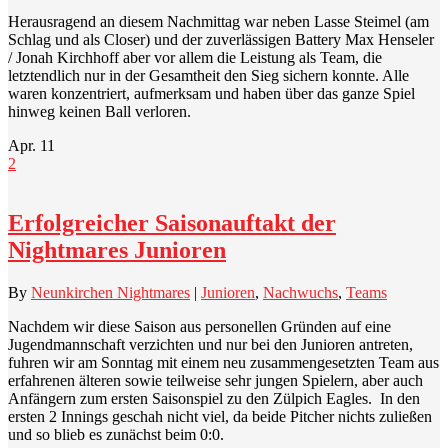
Herausragend an diesem Nachmittag war neben Lasse Steimel (am
Schlag und als Closer) und der zuverlässigen Battery Max Henseler
/ Jonah Kirchhoff aber vor allem die Leistung als Team, die
letztendlich nur in der Gesamtheit den Sieg sichern konnte. Alle
waren konzentriert, aufmerksam und haben über das ganze Spiel
hinweg keinen Ball verloren.
Apr.
11
2
Erfolgreicher Saisonauftakt der
Nightmares Junioren
By
Neunkirchen Nightmares
|
Junioren
,
Nachwuchs
,
Teams
Nachdem wir diese Saison aus personellen Gründen auf eine
Jugendmannschaft verzichten und nur bei den Junioren antreten,
fuhren wir am Sonntag mit einem neu zusammengesetzten Team aus
erfahrenen älteren sowie teilweise sehr jungen Spielern, aber auch
Anfängern zum ersten Saisonspiel zu den Zülpich Eagles. In den
ersten 2 Innings geschah nicht viel, da beide Pitcher nichts zuließen
und so blieb es zunächst beim 0:0.