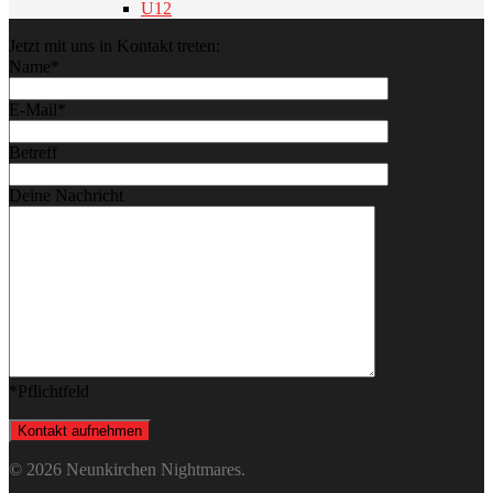
U12
Jetzt mit uns in Kontakt treten:
Name*
E-Mail*
Betreff
Deine Nachricht
*Pflichtfeld
© 2026 Neunkirchen Nightmares.