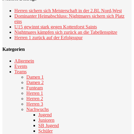
Herren sichern sich Meisterschaft in der 2.BL Nord-West
Dominanter Heimabschluss: Nightmares sichern sich Platz
eins
U15 gewinnt stark gegen Kottenforst Saints
Nightmares kämpfen sich zurück an die Tabellenspitze
Herren 1 zurück auf der Erfolgsspur
Kategorien
Allgemein
Events
Teams
Damen 1
Damen 2
Funteam
Herren 1
Herren 2
Herren 3
Nachwuchs
Jugend
Junioren
SB Jugend
Schüler