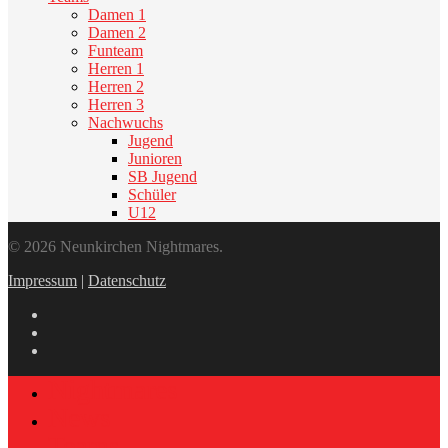
Damen 1
Damen 2
Funteam
Herren 1
Herren 2
Herren 3
Nachwuchs
Jugend
Junioren
SB Jugend
Schüler
U12
© 2026 Neunkirchen Nightmares.
Impressum
|
Datenschutz
Nightmares
News
Teams