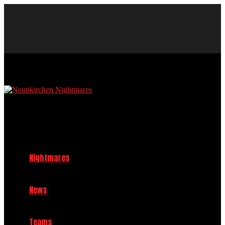
Neunkirchen Nightmares Baseball und Softball Club im TV 1908
Neunkirchen e.V.
Nightmares
News
Teams