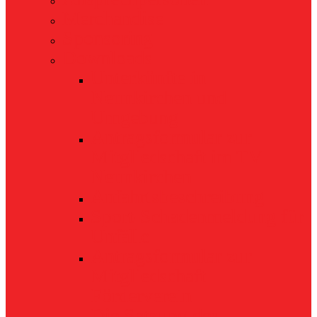
Merchandise
Sponsoring
Downloads
Unterkünfte in
Neunkirchen und
Umgebung
Antragsformular zur
Mitgliedschaft im TV
Neunkirchen
Anfahrtsbeschreibung
Sport-Schadenmeldung für
Unfälle
Antragsformular zur
Mitgliedschaft
Förderverein
Die Satzung des