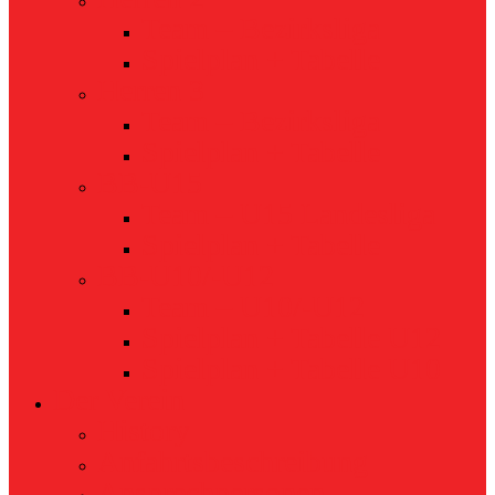
Team – Bezirksliga
Spielplan + Tabelle
Herren 3
Team – Bezirksliga
Spielplan + Tabelle
BB-U15
Team – U15 Landesliga
Spielplan + Tabelle
BB-U10/-U12
Team – U10/-U12
Spielplan + Tabelle U12
Spielplan + Tabelle U10
Der Verein
History
Anfahrtsbeschreibung
Ansprechpersonen