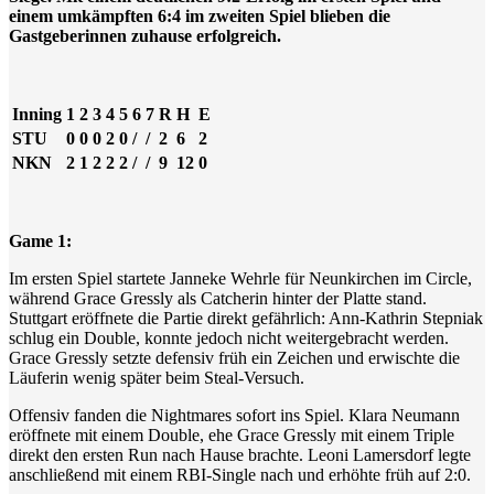
einem umkämpften 6:4 im zweiten Spiel blieben die
Gastgeberinnen zuhause erfolgreich.
Inning
1
2
3
4
5
6
7
R
H
E
STU
0
0
0
2
0
/
/
2
6
2
NKN
2
1
2
2
2
/
/
9
12
0
Game 1
:
Im ersten Spiel startete Janneke Wehrle für Neunkirchen im Circle,
während Grace Gressly als Catcherin hinter der Platte stand.
Stuttgart eröffnete die Partie direkt gefährlich: Ann-Kathrin Stepniak
schlug ein Double, konnte jedoch nicht weitergebracht werden.
Grace Gressly setzte defensiv früh ein Zeichen und erwischte die
Läuferin wenig später beim Steal-Versuch.
Offensiv fanden die Nightmares sofort ins Spiel. Klara Neumann
eröffnete mit einem Double, ehe Grace Gressly mit einem Triple
direkt den ersten Run nach Hause brachte. Leoni Lamersdorf legte
anschließend mit einem RBI-Single nach und erhöhte früh auf 2:0.