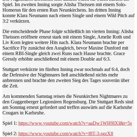
Spiel. Im zweiten Inning sorgte Alisha Theissen mit einem Solo-
Homerun für den ersten Run Neunkirchens. Im dritten Inning
konnte Klara Neumann nach einem Single und einem Wild Pitch auf
3:2 verkürzen.
Die entscheidende Phase folgte schließlich im vierten Inning: Alisha
Theissen eröffnete erneut stark mit einem Single, Amelie Roth und
Liv Korn legten weitere Hits nach. Klara Neumann brachte per
Sacrifice Fly zunächst den Ausgleich, bevor Maxine Dunford mit
einem RBI-Single gleich zwei Runs nach Hause brachte. Grace
Gressly erhöhte anschließend mit einem Double auf 6:3.
Stuttgart verkürzte im fünften Inning zwar nochmals auf 6:4, doch
die Defensive der Nightmares ließ anschließend nichts mehr
anbrennen und brachte den zweiten Sieg des Tages souverän über
die Zeit.
Am kommenden Samstag reisen die Neunkirchen Nightmares zu
den Guggenberger Legionären Regensburg. Die Stuttgart Reds sind
am Sonntag erneut gefordert und treffen auswärts auf die Karlsruhe
Cougars in Karlsruhe.
Spiel 1:
https://www.youtube.com/watch?v=aaDw1WH9IXI&t=5s
Spiel 2:
https://www.youtube.com/watch?v=f8T-3-sgzX8