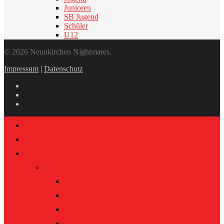
Junioren
SB Jugend
Schüler
U12
© 2026 Neunkirchen Nightmares.
Impressum
|
Datenschutz
Nightmares
News
Teams
Damen 1
Team – 1. Bundesliga
Tabelle
Spielplan
Statistik