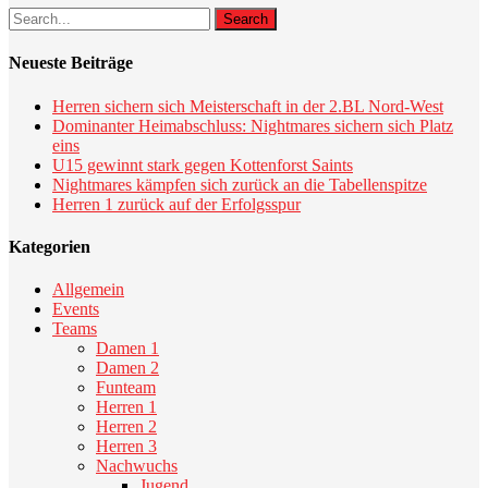
Search
Neueste Beiträge
Herren sichern sich Meisterschaft in der 2.BL Nord-West
Dominanter Heimabschluss: Nightmares sichern sich Platz
eins
U15 gewinnt stark gegen Kottenforst Saints
Nightmares kämpfen sich zurück an die Tabellenspitze
Herren 1 zurück auf der Erfolgsspur
Kategorien
Allgemein
Events
Teams
Damen 1
Damen 2
Funteam
Herren 1
Herren 2
Herren 3
Nachwuchs
Jugend