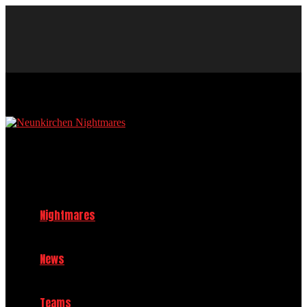
Neunkirchen Nightmares Baseball und Softball Club im TV 1908
Neunkirchen e.V.
Nightmares
News
Teams