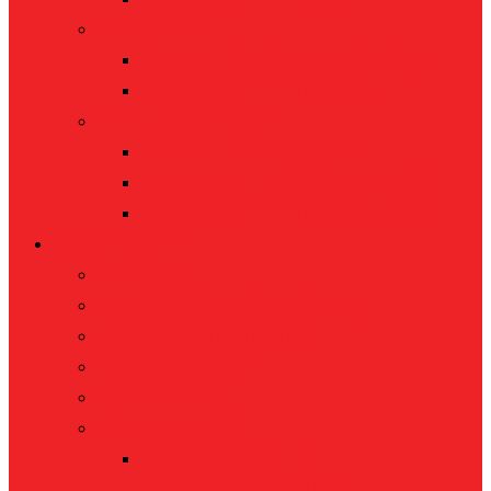
BB-U15
Team – U15 Landesliga
Spielplan + Tabelle
BB-U10/-U12
Team – U10/-U12
Spielplan + Tabelle U12
Spielplan + Tabelle U10
Der Verein
History
Anfahrtsbeschreibung
Ansprechpersonen
Merchandise
Sponsoring
Downloads
Unterkünfte in
Neunkirchen und