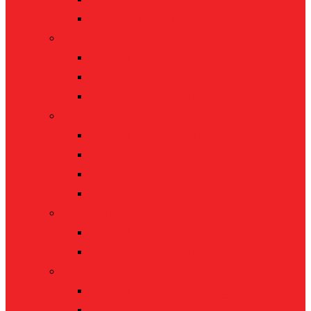
Livestream
Damen 2
Team – Verbandsliga
Spielplan + Tabelle
Spielplan + Tabelle U19
Herren 1
Team – 2. Bundesliga
Tabelle
Spielplan
Statistik
Herren 2
Team – Bezirksliga
Spielplan + Tabelle
Herren 3
Team – Bezirksliga
Spielplan + Tabelle