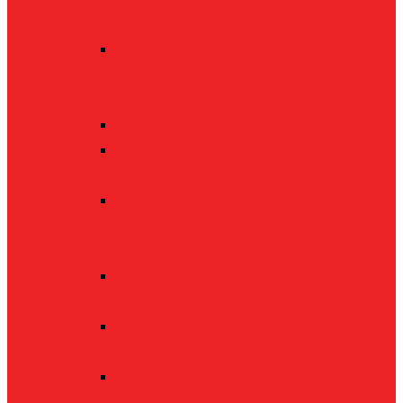
Umgebung
Antragsformular zur
Mitgliedschaft im TV
Neunkirchen
Anfahrtsbeschreibung
Sport-Schadenmeldung für
Unfälle
Antragsformular zur
Mitgliedschaft
Förderverein
Die Satzung des
Fördervereins
Anmeldung Sommercamp
1 – 2026
Anmeldung Sommercamp
2 – 2026