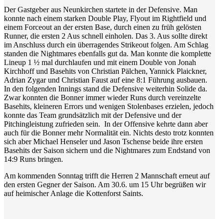
Der Gastgeber aus Neunkirchen startete in der Defensive. Man
konnte nach einem starken Double Play, Flyout im Rightfield und
einem Forceout an der ersten Base, durch einen zu früh gelösten
Runner, die ersten 2 Aus schnell einholen. Das 3. Aus sollte direkt
im Anschluss durch ein überragendes Strikeout folgen. Am Schlag
standen die Nightmares ebenfalls gut da. Man konnte die komplette
Lineup 1 ½ mal durchlaufen und mit einem Double von Jonah
Kirchhoff und Basehits von Christian Pälchen, Yannick Plaickner,
Adrian Zygar und Christian Faust auf eine 8:1 Führung ausbauen.
In den folgenden Innings stand die Defensive weiterhin Solide da.
Zwar konnten die Bonner immer wieder Runs durch vereinzelte
Basehits, kleineren Errors und wenigen Stolenbases erzielen, jedoch
konnte das Team grundsätzlich mit der Defensive und der
Pitchingleistung zufrieden sein. In der Offensive kehrte dann aber
auch für die Bonner mehr Normalität ein. Nichts desto trotz konnten
sich aber Michael Henseler und Jason Tschense beide ihre ersten
Basehits der Saison sichern und die Nightmares zum Endstand von
14:9 Runs bringen.
Am kommenden Sonntag trifft die Herren 2 Mannschaft erneut auf
den ersten Gegner der Saison. Am 30.6. um 15 Uhr begrüßen wir
auf heimischer Anlage die Kottenforst Saints.