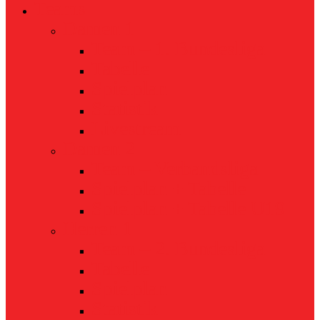
Teams
Damen 1
Team – 1. Bundesliga
Tabelle
Spielplan
Statistik
Livestream
Damen 2
Team – Verbandsliga
Spielplan + Tabelle
Spielplan + Tabelle U19
Herren 1
Team – 2. Bundesliga
Tabelle
Spielplan
Statistik