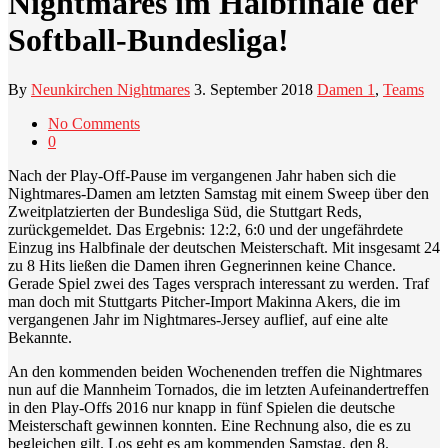
Nightmares im Halbfinale der
Softball-Bundesliga!
By
Neunkirchen Nightmares
3. September 2018
Damen 1
,
Teams
No Comments
0
Nach der Play-Off-Pause im vergangenen Jahr haben sich die
Nightmares-Damen am letzten Samstag mit einem Sweep über den
Zweitplatzierten der Bundesliga Süd, die Stuttgart Reds,
zurückgemeldet. Das Ergebnis: 12:2, 6:0 und der ungefährdete
Einzug ins Halbfinale der deutschen Meisterschaft. Mit insgesamt 24
zu 8 Hits ließen die Damen ihren Gegnerinnen keine Chance.
Gerade Spiel zwei des Tages versprach interessant zu werden. Traf
man doch mit Stuttgarts Pitcher-Import Makinna Akers, die im
vergangenen Jahr im Nightmares-Jersey auflief, auf eine alte
Bekannte.
An den kommenden beiden Wochenenden treffen die Nightmares
nun auf die Mannheim Tornados, die im letzten Aufeinandertreffen
in den Play-Offs 2016 nur knapp in fünf Spielen die deutsche
Meisterschaft gewinnen konnten. Eine Rechnung also, die es zu
begleichen gilt. Los geht es am kommenden Samstag, den 8.