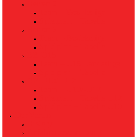
Herren 2
Team – Bezirksliga
Spielplan + Tabelle
Herren 3
Team – Bezirksliga
Spielplan + Tabelle
BB-U15
Team – U15 Landesliga
Spielplan + Tabelle
BB-U10/-U12
Team – U10/-U12
Spielplan + Tabelle U12
Spielplan + Tabelle U10
Der Verein
History
Anfahrtsbeschreibung