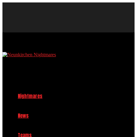
Neunkirchen Nightmares Baseball und Softball Club im TV 1908
Neunkirchen e.V.
Nightmares
News
Teams