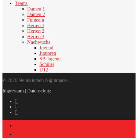
Teams
Damen 1
Damen 2
Funteam
Herren 1
Herren 2
Herren 3
Nachwuchs
Jugend
Junioren
SB Jugend
Schüler
U12
© 2026 Neunkirchen Nightmares.
Impressum
|
Datenschutz
Nightmares
News