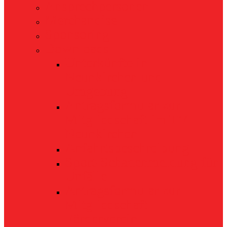
Ansprechpersonen
Merchandise
Sponsoring
Downloads
Unterkünfte in
Neunkirchen und
Umgebung
Antragsformular zur
Mitgliedschaft im TV
Neunkirchen
Anfahrtsbeschreibung
Sport-Schadenmeldung für
Unfälle
Antragsformular zur
Mitgliedschaft
Förderverein