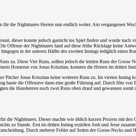
für die Nightmares Herren nun endlich weiter. Am vergangenen Woche
nt, dieser konnte jedoch garnicht ins Spiel finden und wurde nach vier
ie Offense der Nightmares fand auf diese frühe Rücklage keine Antwort,
ingegen in der unteren Hälfte des zweiten Innings lediglich einen Run
e Runs zu. Diese Vier Runs, sollten jedoch die letzten Runs der Goose
em Homerun von Jonas Krisztian, konnten die Herren im dritten Innin
nter Pitcher Jonas Krisztian keine weiteren Runs zu. Im vierten Innin
nning baute die Offensive dann eine große Führung auf. Durch Hits vo
egten die Hausherren noch zwei Runs oben drauf und gewannen somit da
für die Nightmares. Dieser machte wie üblich kurzen Prozess mit den 
nichts zu Stande. Erst im dritten Inning erzielten Josh und Jesse zusam
e Entscheidung. Durch mehrere Fehler auf Seiten der Goose-Necks und