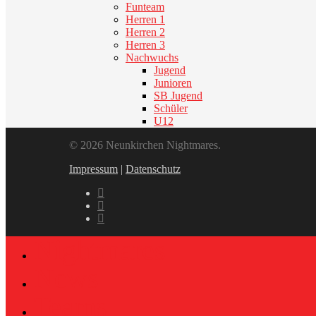
Funteam
Herren 1
Herren 2
Herren 3
Nachwuchs
Jugend
Junioren
SB Jugend
Schüler
U12
© 2026 Neunkirchen Nightmares.
Impressum
|
Datenschutz
Nightmares
News
Teams