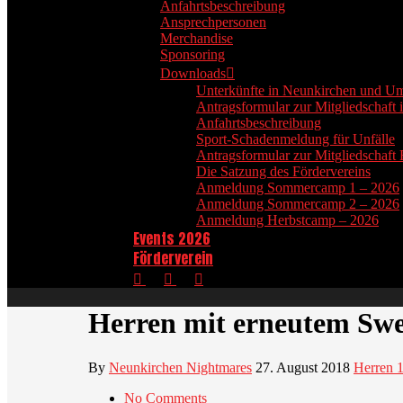
Anfahrtsbeschreibung
Ansprechpersonen
Merchandise
Sponsoring
Downloads
Unterkünfte in Neunkirchen und 
Antragsformular zur Mitgliedschaf
Anfahrtsbeschreibung
Sport-Schadenmeldung für Unfälle
Antragsformular zur Mitgliedschaft 
Die Satzung des Fördervereins
Anmeldung Sommercamp 1 – 2026
Anmeldung Sommercamp 2 – 2026
Anmeldung Herbstcamp – 2026
Events 2026
Förderverein
Herren mit erneutem Sw
By
Neunkirchen Nightmares
27. August 2018
Herren 
No Comments