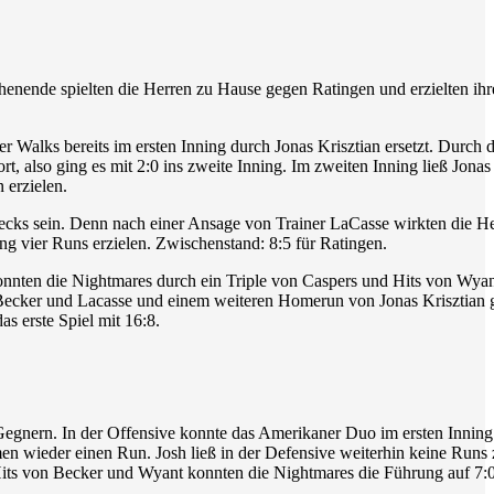
nende spielten die Herren zu Hause gegen Ratingen und erzielten ihr
 Walks bereits im ersten Inning durch Jonas Krisztian ersetzt. Durch d
 also ging es mit 2:0 ins zweite Inning. Im zweiten Inning ließ Jonas
 erzielen.
 Necks sein. Denn nach einer Ansage von Trainer LaCasse wirkten die H
g vier Runs erzielen. Zwischenstand: 8:5 für Ratingen.
g konnten die Nightmares durch ein Triple von Caspers und Hits von Wya
n Becker und Lacasse und einem weiteren Homerun von Jonas Krisztian 
s erste Spiel mit 16:8.
Gegnern. In der Offensive konnte das Amerikaner Duo im ersten Inning
men wieder einen Run. Josh ließ in der Defensive weiterhin keine Runs 
 Hits von Becker und Wyant konnten die Nightmares die Führung auf 7: