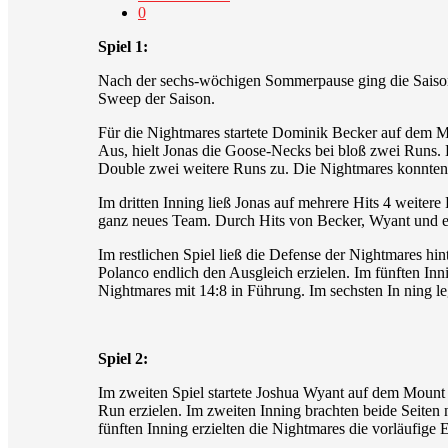
0
Spiel 1:
Nach der sechs-wöchigen Sommerpause ging die Saison 
Sweep der Saison.
Für die Nightmares startete Dominik Becker auf dem Mou
Aus, hielt Jonas die Goose-Necks bei bloß zwei Runs. D
Double zwei weitere Runs zu. Die Nightmares konnten h
Im dritten Inning ließ Jonas auf mehrere Hits 4 weiter
ganz neues Team. Durch Hits von Becker, Wyant und ein
Im restlichen Spiel ließ die Defense der Nightmares hi
Polanco endlich den Ausgleich erzielen. Im fünften I
Nightmares mit 14:8 in Führung. Im sechsten In ning l
Spiel 2:
Im zweiten Spiel startete Joshua Wyant auf dem Mount 
Run erzielen. Im zweiten Inning brachten beide Seiten 
fünften Inning erzielten die Nightmares die vorläufig