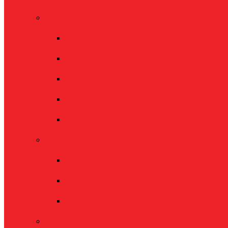
Damen 1
Team – 1. Bundesli
Tabelle
Spielplan
Statistik
Livestream
Damen 2
Team – Verbandslig
Spielplan + Tabelle
Spielplan + Tabell
Herren 1