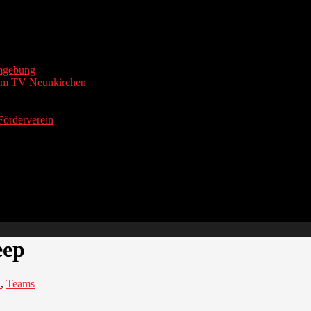
Umgebung
t im TV Neunkirchen
Förderverein
eep
1
,
Teams